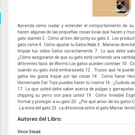
Aprenda cómo cuidar y entender el comportamiento de su g
hacen algunas de las pequeñas cosas locas que hacen y mucho
gato siamés 2 . Cómo al tren del potty su gato 3 . Los produ
gato come 4 . Cómo ajustar tu Gatos Nails 5 . Maneras diverti
limpiar tus oídos Gatos correctamente 7 . Lo que debe sabe
¿Cómo asegurarse de que su gato está comiendo una cantidad 
diferentes tipos de Worms Los gatos pueden contraer 10 . 
cuando su gato está embarazada 12 . Trucos que te puede 
gatos les gusta trepar por las cosas 14 . Cómo hacer He
Homemade Cat Toys puedes hacer tú mismo 16 . ¿Cuándo se de
17 . Lo que usted debe saber acerca de pulgas y garrapatas 1
chipping su perro son para usted 19 . Cómo Invisible Esg
formar y proteger a su gato 20 . ¿Por qué amor de los gatos C
. La orina del gato 23 . La diferencia entre el gato Marcar territo
Autores del Libro:
Vince Stead