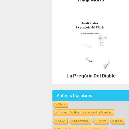
La Pregària Del Diable
Autores Populares
Otros
Instituto De Historia Y Heraldica Familiar
Aavv
Spanyolca
Aa Vv
Inegi