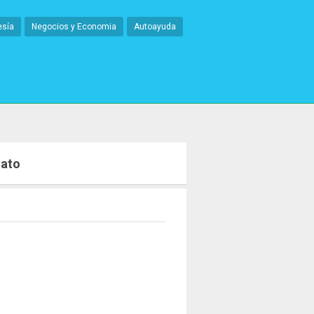
esía
Negocios y Economia
Autoayuda
Gato