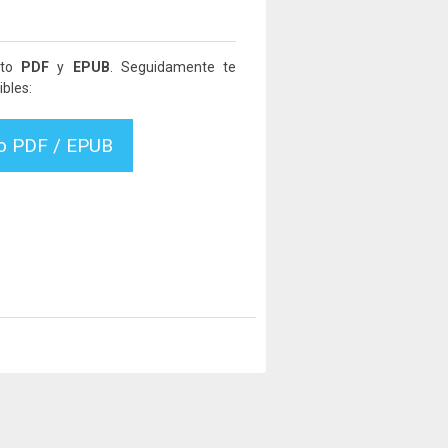
ato
PDF
y
EPUB
. Seguidamente te
bles:
vo PDF / EPUB