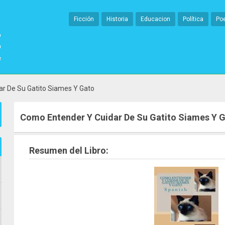
Ficción
Historia
Educacion
Política
Po
r De Su Gatito Siames Y Gato
Como Entender Y Cuidar De Su Gatito Siames Y 
Resumen del Libro: