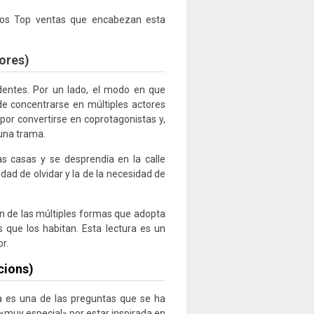
 los Top ventas que encabezan esta
ores)
dentes. Por un lado, el modo en que
n de concentrarse en múltiples actores
 por convertirse en coprotagonistas y,
 una trama.
as casas y se desprendía en la calle
dad de olvidar y la de la necesidad de
ción de las múltiples formas que adopta
s que los habitan. Esta lectura es un
r.
cions)
a es una de las preguntas que se ha
 «muy especial» por estar inspirada en