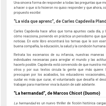
Una sincera forma de responder a todas las preguntas que mu
a hacer o que si lo hicieron no quiso responder y que ahora, co
propuesto escribir.
“La vida que aprenc”, de Carles Capdevila Pla
Carles Capdevila hace años que toma apuntes cada día, y l
cómo reacciona, poniendo en práctica un periodismo que quier
noticias. En este libro encontrará los temas que le son esen
buena compañía, la educación, la salud y la condición humana
Retrata los escenarios de su infancia, nuestras maneras 
individuales necesarias para arreglar el mundo y las acti
hacerlo posible. Capdevila está convencido de que nuestra misi
otros y por sus textos circula la gente que más quiere: 
preocupan por los acabados, los educadores vocacionales
cuidar es más que curar, el voluntariado que desafía el des
trabajan para mantener viva la ilusión de salir adelante.
“La hermandad”, de Marcos Chicot (Duomo)
La hermandad
es un nuevo thriller de ficción histórica car