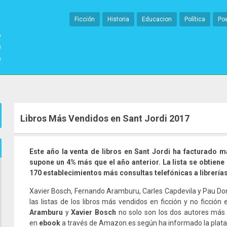
Ficción
Historia
Educacion
Política
Po
Libros Más Vendidos en Sant Jordi 2017
Este año la venta de libros en Sant Jordi ha facturado m
supone un 4% más que el año anterior. La lista se obtiene
170 establecimientos más consultas telefónicas a librerías
Xavier Bosch, Fernando Aramburu, Carles Capdevila y Pau Do
las listas de los libros más vendidos en ficción y no ficción
Aramburu
y
Xavier Bosch
no solo son los dos autores más 
en
ebook
a través de Amazon.es según ha informado la plat