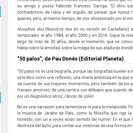
su amigo y poeta fallecido Francesc Garriga. “El libro su
contradictorio de rabia y de orgullo, de pensar que nunc
quieres, pero, al mismo tiempo, de vivir obsesionado por el 
Nosaltres dos
(Nosotros dos en su versión en Castellano)
temporales: el año 1984, el año 2000 y en 2016. Sigue la rela
largo de más de 30 años, desde el momento que se conoce
Habla sobre la amistad, sobre la magia de sus ataduras invisib
“50 palos”, de Pau Donés (Editorial Planeta)
“50 palos no es una biografía, porque las biografías huelen 
este libro como una reflexión, una charla amistosa en la que 
da cuenta de sus mejores momentos, pero también de los pe
fracaso amoroso, de una carrera con altibajos que cuando d
por un diagnóstico atroz, cáncer de colon.
No es una narración para lamentarse ni para la melancolía. Po
la música de Jarabe de Palo, como la filosofía que rige la 
honesto, con un a veces ácido sentido del humor. En el que r
destreza del autor para contar sus vivencias de una forma en l