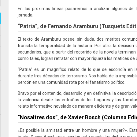
En las próximas líneas pasaremos a analizar algunos de
jornada.
“Patria”, de
Fernando Aramburu
(Tusquets Edit
El texto de Aramburu posee, sin duda, dos méritos contun
transita la temporalidad de la historia. Por otro, la decisió
secundarios, que a partir del recorrido de la novela terminan
como tales, logran retratar con mayor riqueza los matices de
“Patria” es un magnífico relato de lo que se escondía en l
durante tres décadas de terrorismo. Nos habla de la imposibili
perdón en una comunidad rota por el fanatismo político.
Bravo por el contenido, desarrollo y en definitiva, la descrip
la violencia desde las entrañas de los hogares y las familia
relato informativo novelado de manera eficiente y de gran valo
“Nosaltres dos”, de Xavier Bosch (Columna Edi
«Es posible la amistad entre un hombre y una mujer?». Est
hecho Xavier Bosch para escribir esta novela, ha dicho que es