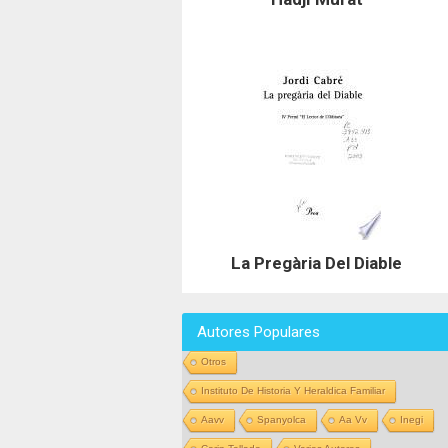
La Pregària Del Diable
Autores Populares
Otros
Instituto De Historia Y Heraldica Familiar
Aavv
Spanyolca
Aa Vv
Inegi