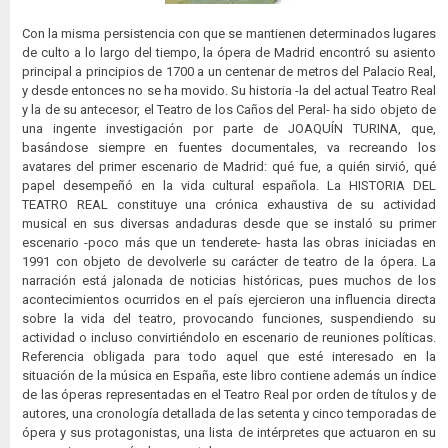
Con la misma persistencia con que se mantienen determinados lugares
de culto a lo largo del tiempo, la ópera de Madrid encontró su asiento
principal a principios de 1700 a un centenar de metros del Palacio Real,
y desde entonces no se ha movido. Su historia -la del actual Teatro Real
y la de su antecesor, el Teatro de los Caños del Peral- ha sido objeto de
una ingente investigación por parte de JOAQUÍN TURINA, que,
basándose siempre en fuentes documentales, va recreando los
avatares del primer escenario de Madrid: qué fue, a quién sirvió, qué
papel desempeñó en la vida cultural española. La HISTORIA DEL
TEATRO REAL constituye una crónica exhaustiva de su actividad
musical en sus diversas andaduras desde que se instaló su primer
escenario -poco más que un tenderete- hasta las obras iniciadas en
1991 con objeto de devolverle su carácter de teatro de la ópera. La
narración está jalonada de noticias históricas, pues muchos de los
acontecimientos ocurridos en el país ejercieron una influencia directa
sobre la vida del teatro, provocando funciones, suspendiendo su
actividad o incluso convirtiéndolo en escenario de reuniones políticas.
Referencia obligada para todo aquel que esté interesado en la
situación de la música en España, este libro contiene además un índice
de las óperas representadas en el Teatro Real por orden de títulos y de
autores, una cronología detallada de las setenta y cinco temporadas de
ópera y sus protagonistas, una lista de intérpretes que actuaron en su