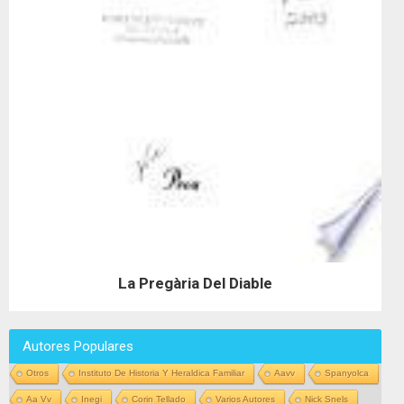
La Pregària Del Diable
Autores Populares
Otros
Instituto De Historia Y Heraldica Familiar
Aavv
Spanyolca
Aa Vv
Inegi
Corin Tellado
Varios Autores
Nick Snels