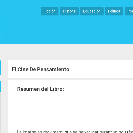
Ficción
Historia
Educacion
Política
Po
El Cine De Pensamiento
Resumen del Libro:
La imatge en moviment, que va nàixer inaugurant un nou règi