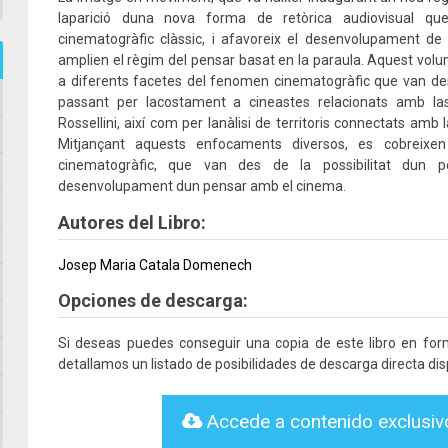
laparició duna nova forma de retòrica audiovisual que
cinematogràfic clàssic, i afavoreix el desenvolupament d
amplien el règim del pensar basat en la paraula. Aquest vol
a diferents facetes del fenomen cinematogràfic que van des
passant per lacostament a cineastes relacionats amb las
Rossellini, així com per lanàlisi de territoris connectats am
Mitjançant aquests enfocaments diversos, es cobreixen
cinematogràfic, que van des de la possibilitat dun p
desenvolupament dun pensar amb el cinema.
Autores del Libro:
Josep Maria Catala Domenech
Opciones de descarga:
Si deseas puedes conseguir una copia de este libro en fo
detallamos un listado de posibilidades de descarga directa dis
Accede a contenido exclusi