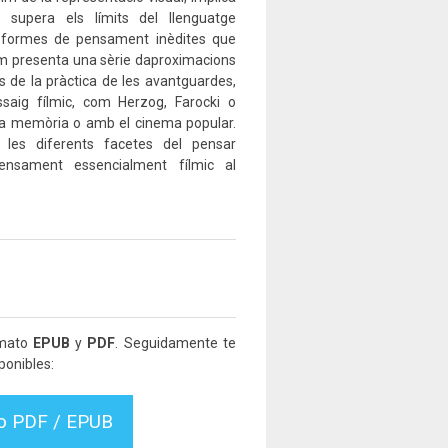
 supera els límits del llenguatge
e formes de pensament inèdites que
um presenta una sèrie daproximacions
 de la pràctica de les avantguardes,
saig fílmic, com Herzog, Farocki o
b la memòria o amb el cinema popular.
 les diferents facetes del pensar
ensament essencialment fílmic al
rmato
EPUB
y
PDF
. Seguidamente te
ponibles:
vo PDF / EPUB