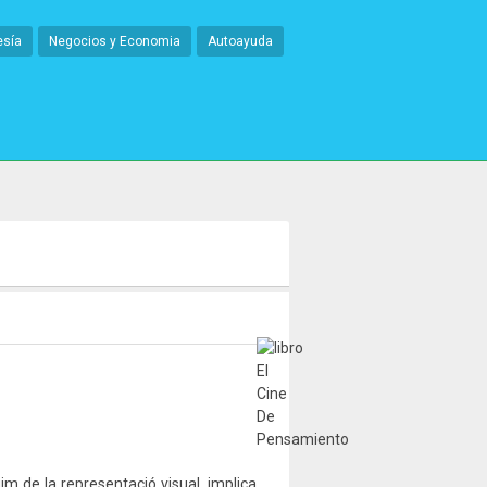
esía
Negocios y Economia
Autoayuda
m de la representació visual, implica