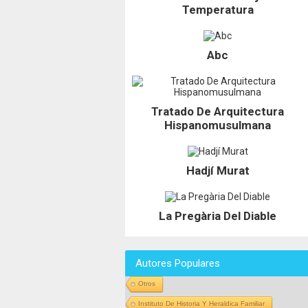
Temperatura
Abc
Tratado De Arquitectura
Hispanomusulmana
Hadjí Murat
La Pregària Del Diable
Autores Populares
Otros
Instituto De Historia Y Heraldica Familiar