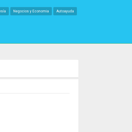
esía
Negocios y Economia
Autoayuda