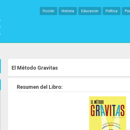
Ficción
Historia
Educacion
Política
Po
El Método Gravitas
Resumen del Libro: