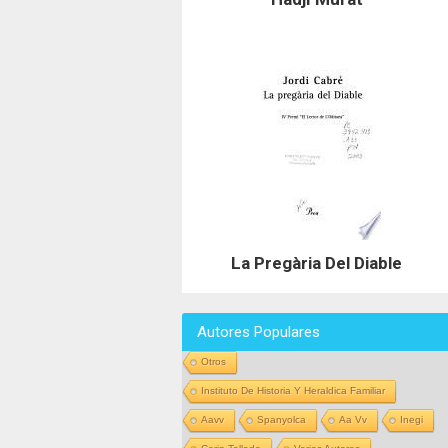
La Pregària Del Diable
Autores Populares
Otros
Instituto De Historia Y Heraldica Familiar
Aavv
Spanyolca
Aa Vv
Inegi