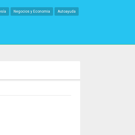
esía
Negocios y Economia
Autoayuda