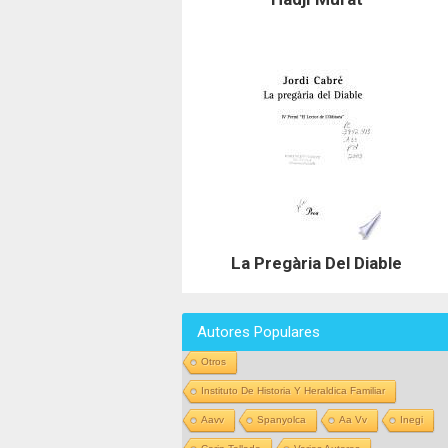
La Pregària Del Diable
Autores Populares
Otros
Instituto De Historia Y Heraldica Familiar
Aavv
Spanyolca
Aa Vv
Inegi