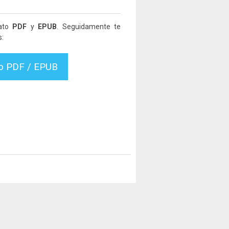
mato
PDF
y
EPUB
. Seguidamente te
s:
vo PDF / EPUB