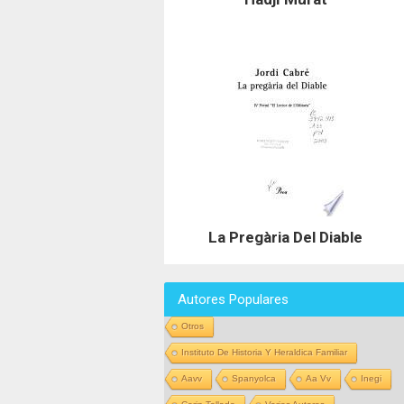
La Pregària Del Diable
Autores Populares
Otros
Instituto De Historia Y Heraldica Familiar
Aavv
Spanyolca
Aa Vv
Inegi