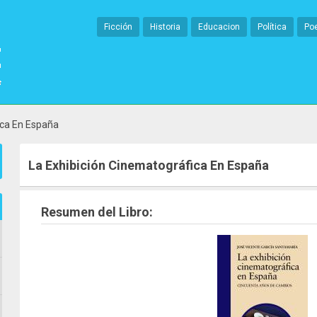
Ficción
Historia
Educacion
Política
Po
ica En España
La Exhibición Cinematográfica En España
Resumen del Libro: