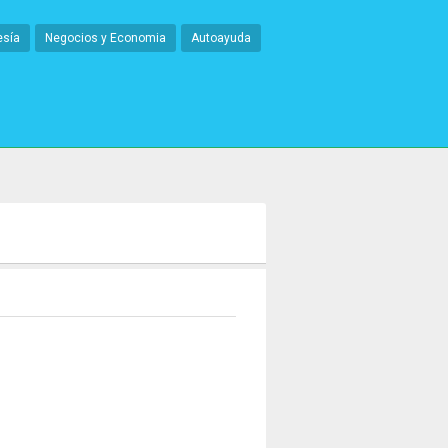
esía
Negocios y Economia
Autoayuda