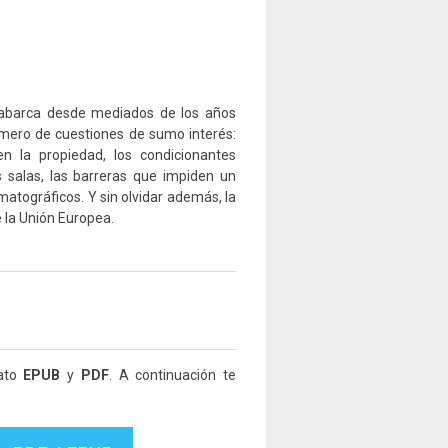
e abarca desde mediados de los años
úmero de cuestiones de sumo interés:
n la propiedad, los condicionantes
as salas, las barreras que impiden un
tográficos. Y sin ol­vidar además, la
 la Unión Europea.
mato
EPUB
y
PDF
. A continuación te