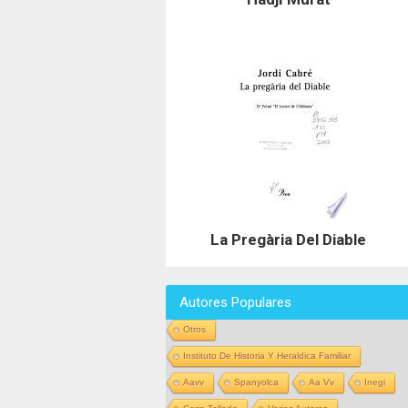
La Pregària Del Diable
Autores Populares
Otros
Instituto De Historia Y Heraldica Familiar
Aavv
Spanyolca
Aa Vv
Inegi