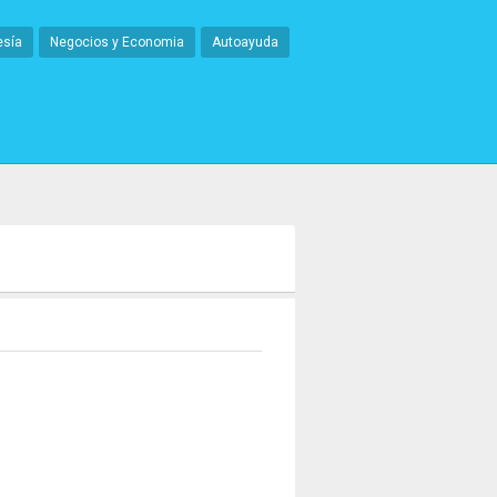
esía
Negocios y Economia
Autoayuda