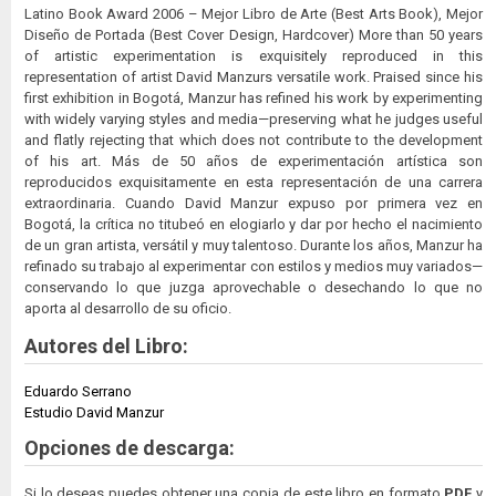
Latino Book Award 2006 – Mejor Libro de Arte (Best Arts Book), Mejor
Diseño de Portada (Best Cover Design, Hardcover) More than 50 years
of artistic experimentation is exquisitely reproduced in this
representation of artist David Manzurs versatile work. Praised since his
first exhibition in Bogotá, Manzur has refined his work by experimenting
with widely varying styles and media—preserving what he judges useful
and flatly rejecting that which does not contribute to the development
of his art. Más de 50 años de experimentación artística son
reproducidos exquisitamente en esta representación de una carrera
extraordinaria. Cuando David Manzur expuso por primera vez en
Bogotá, la crítica no titubeó en elogiarlo y dar por hecho el nacimiento
de un gran artista, versátil y muy talentoso. Durante los años, Manzur ha
refinado su trabajo al experimentar con estilos y medios muy variados—
conservando lo que juzga aprovechable o desechando lo que no
aporta al desarrollo de su oficio.
Autores del Libro:
Eduardo Serrano
Estudio David Manzur
Opciones de descarga:
Si lo deseas puedes obtener una copia de este libro en formato
PDF
y