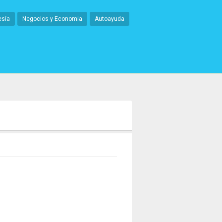
esía
Negocios y Economia
Autoayuda