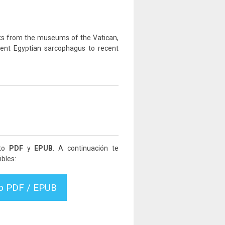
rks from the museums of the Vatican,
cient Egyptian sarcophagus to recent
ato
PDF
y
EPUB
. A continuación te
bles:
vo PDF / EPUB