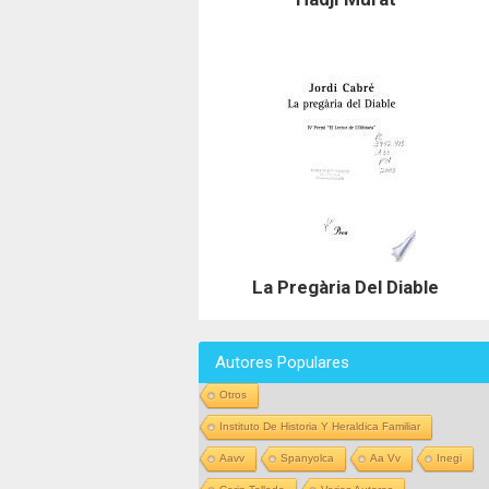
La Pregària Del Diable
Autores Populares
Otros
Instituto De Historia Y Heraldica Familiar
Aavv
Spanyolca
Aa Vv
Inegi