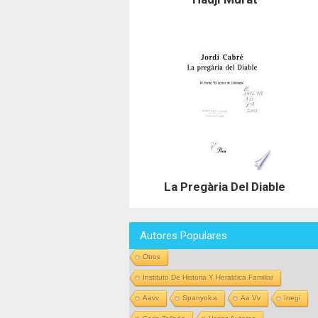
La Pregària Del Diable
Autores Populares
Otros
Instituto De Historia Y Heraldica Familiar
Aavv
Spanyolca
Aa Vv
Inegi