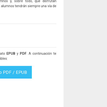
mnos y, sobre todo, que disfrutan
s alumnos tendrán siempre una vía de
mato
EPUB
y
PDF
. A continuación te
bles:
vo PDF / EPUB