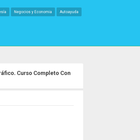
esía
Negocios y Economia
Autoayuda
ráfico. Curso Completo Con