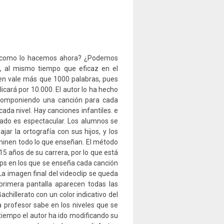
a como lo hacemos ahora? ¿Podemos
s, al mismo tiempo que eficaz en el
n vale más que 1000 palabras, pues
licará por 10.000. El autor lo ha hecho
 Componiendo una canción para cada
cada nivel. Hay canciones infantiles. e
ltado es espectacular. Los alumnos se
ar la ortografía con sus hijos, y los
minen todo lo que enseñan. El método
15 años de su carrera, por lo que está
ips en los que se enseña cada canción
La imagen final del videoclip se queda
primera pantalla aparecen todas las
achillerato con un color indicativo del
 profesor sabe en los niveles que se
e tiempo el autor ha ido modificando su