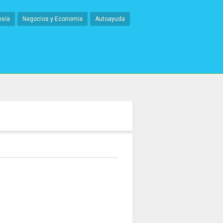
esía
Negocios y Economia
Autoayuda