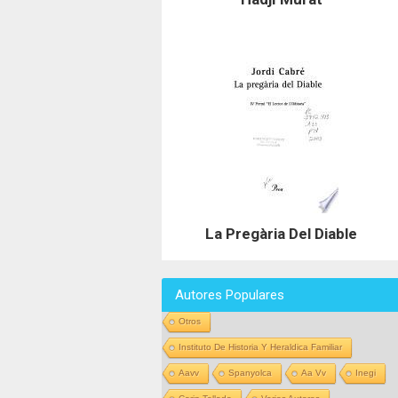
La Pregària Del Diable
Autores Populares
Otros
Instituto De Historia Y Heraldica Familiar
Aavv
Spanyolca
Aa Vv
Inegi