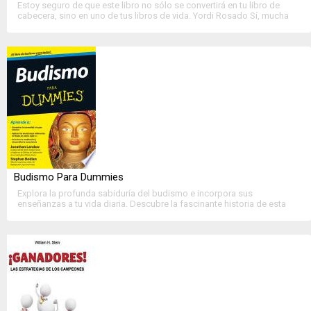
Estoy seguro de que este libro no sólo se convertirá en tu libro de
cabecera, sino en uno de tus libros de vida. Yordi Rosado Sí, mucha
liberación, pero? ¿Qué debes cuestionarte para ser más....
>>
Ver Ficha Completa
<<
Budismo Para Dummies
Explora la profunda sabiduría del budismo e incorpora sus
enseñanzas a tu vida diaria. Descubre la fascinante historia de esta
religión milenaria que tiene millones de seguidores en el mundo,
conoce sus Cuatro Nobles Verdades,....
>>
Ver Ficha Completa
<<