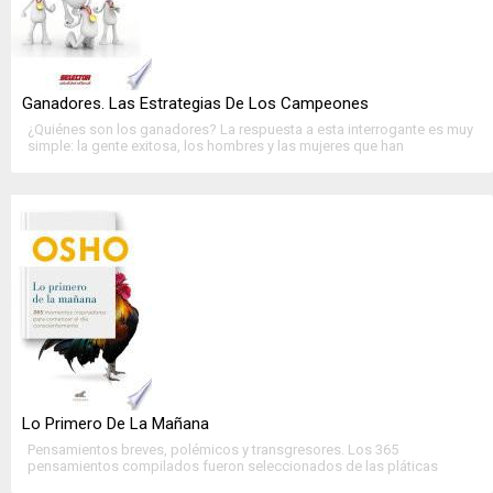
Ganadores. Las Estrategias De Los Campeones
¿Quiénes son los ganadores? La respuesta a esta interrogante es muy
simple: la gente exitosa, los hombres y las mujeres que han
conquistado metas importantes en su vida y han llegado a donde el
resto....
>>
Ver Ficha Completa
<<
Lo Primero De La Mañana
Pensamientos breves, polémicos y transgresores. Los 365
pensamientos compilados fueron seleccionados de las pláticas
íntimas que, a lo largo de su vida, Osho mantuvo frente a personas de