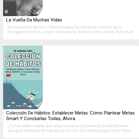
La Vuelta Da Muchas Vidas
En noviembre de 2011, Patricia Reyes Spíndola se convirtió en la
protagonista de su propio melodrama: Señora, tiene cáncer. Aún en el
más hondo desconsuelo, la enfermedad la motivó a buscar en lo más
profundo....
>>
Ver Ficha Completa
<<
Colección De Hábitos. Establecer Metas: Cómo Plantear Metas
Smart Y Concluirlas Todas, Ahora.
¿Te has dado cuenta que algunas personas parecen poder terminar
una gran cantidad de trabajo en un solo día mientras que otros lidian
con una sola tarea? La diferencia es que la gente que es....