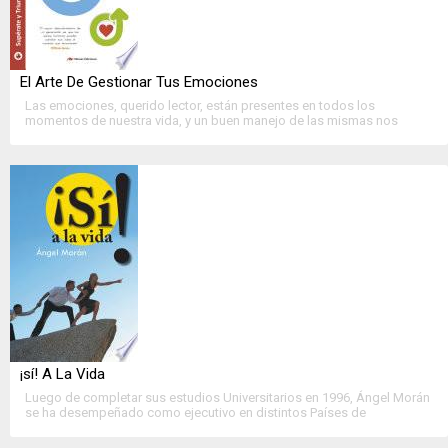
El Arte De Gestionar Tus Emociones
Las emociones, querido lector, están presentes en todos los
momentos de nuestra vida, y un buen manejo de las mismas nos
conduce a lograr una vida emocional sana, nos acerca a la felicidad y
nos....
>>
Ver Ficha Completa
<<
¡sí! A La Vida
Luego de completar sus estudios Universitarios en 1996, Ángel Morán
se ha desempeñado como ejecutivo en distintos Países de
Latinoamérica en el sector energético. A lo largo de su carrera ha
realizado varias especialidades en....