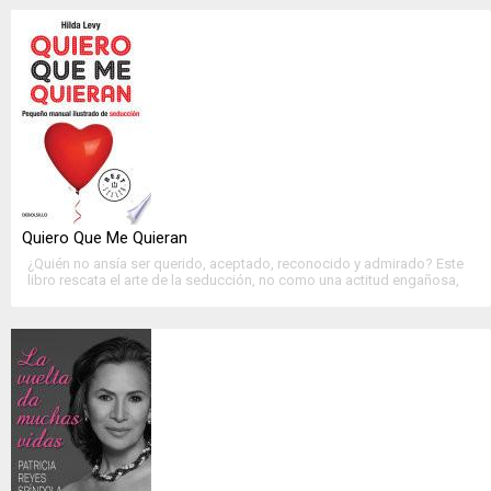
>>
Ver Ficha Completa
<<
Quiero Que Me Quieran
¿Quién no ansía ser querido, aceptado, reconocido y admirado? Este
libro rescata el arte de la seducción, no como una actitud engañosa,
sino como una herramienta auténtica para potenciar nuestras
capacidades a la hora de....
>>
Ver Ficha Completa
<<