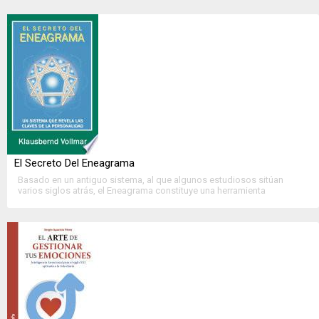
diversas condiciones sociales. Reunirlos en este libro....
>>
Ver Ficha Completa
<<
El Secreto Del Eneagrama
Basado en un antiguo sistema, al que algunos estudiosos sitúan
varios siglos atrás, el Eneagrama constituye una herramienta
extraordinariamente efectiva para la evaluación de la personalidad
humana. Propuesto por Gurdjieff a sus discípulos como un....
>>
Ver Ficha Completa
<<