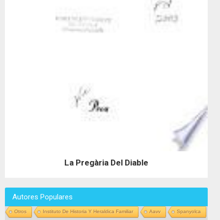
La Pregària Del Diable
Autores Populares
Otros
Instituto De Historia Y Heraldica Familiar
Aavv
Spanyolca