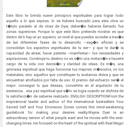
Este libro te brinda nueve principios espirituales para lograr todo
aquello a lo que aspiras. Si se hubiera buscado para esta obra un
t�tulo paralelo al de otras de Dyer, deber�a haberse llamado Tus
zonas superiores. Porque lo que este libro pretende mostrar es que
dentro de ti hay un yo superior, un nivel al que puedes acceder a trav�s
de las diferentes fases de tu desarrollo —seg�n afloran y se
consolidan los aspectos espirituales de tu ser— y que te dar� la
capacidad de atraer, hacer patente —manifestar— tus necesidades y
aspiraciones. Construye tu destino no es s�lo una invitaci�n a hacerte
cargo de tu vida con decisi�n y claridad de ideas. Es m�s, una
gimnasia espiritual que haga funcionar tus mejores m�sculos, no los
materiales, sino aquellos que constituyen tu sustancia divina y que se
encuentran atrofiados por falta de uso. El premio del esfuerzo ser� el
mejor: conseguir lo que deseas, convertirte en el arquitecto de tu
existencia… esa paz espiritual que s�lo se logra cuando se disfruta de
la satisfacci�n de saberse realizado. ENGLISH DESCRIPTIONFrom the
inspirational leader and author of the international bestsellers Your
Sacred Self and Your Erroneous Zones comes this mind-awakening
guidebook for making your desires reality.Wayne Dyer is an
extraordinary sensor of what people want and he moves with the ever-
changing times. He focused on the heart of the spiritual with Real Magic