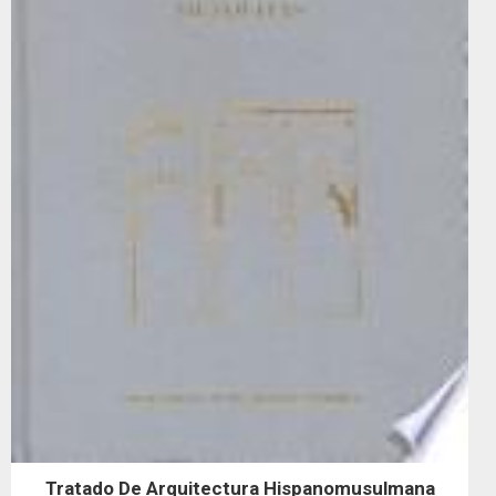
Tratado De Arquitectura Hispanomusulmana