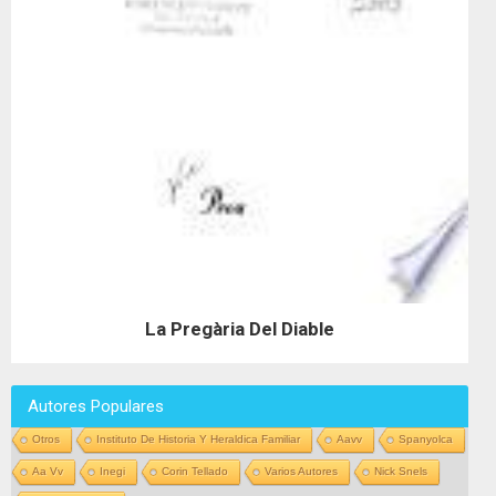
La Pregària Del Diable
Autores Populares
Otros
Instituto De Historia Y Heraldica Familiar
Aavv
Spanyolca
Aa Vv
Inegi
Corin Tellado
Varios Autores
Nick Snels