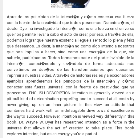
Aprende los principios de la intenci�n y c�mo conectar esa fuerza
con la fuente de la creatividad que todos poseemos. Durante a�os, el
doctor Dyer ha investigado la intenci�n como una fuerza en el universo
que nos permite llevar a cabo el acto de crear, por eso, a trav�s de ella,
podemos lograr que nuestra existencia llegue a ser todo lo plena y feliz
que deseamos. Es decir, la intenci�n no como algo interno a nosotros
que nos impulsa a hacer, sino como una energ�a de la que, sin
saberlo, participamos. Todos formamos parte del poder invisible de la
intenci�n, conoci�ndolo y us�ndolo de forma adecuada nos
convertimos en due�os de las transformaciones que queramos
imprimir a nuestras vidas. A trav�s de historias reales y aleccionadores
ejemplos aprenderemos los principios de la intenci�n y c�mo
conectar esta fuerza universal con la fuente de creatividad que ya
poseemos. ENGLISH DESCRIPTION Intention is generally viewed as a
pit-bull kind of determination propelling one to succeed at all costs by
never giving up on an inner picture. In this view, an attitude that
combines hard work with an indefatigable drive toward excellence is
the way to succeed. However, intention is viewed very differently in this
book. Dr. Wayne W. Dyer has researched intention as a force in the
universe that allows the act of creation to take place. This book
explores intention, but as an energy you’re a part of.