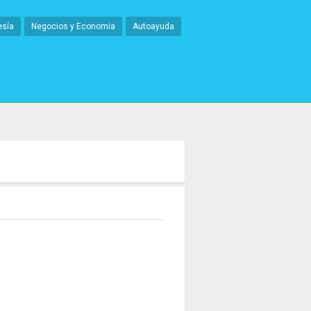
esía
Negocios y Economia
Autoayuda