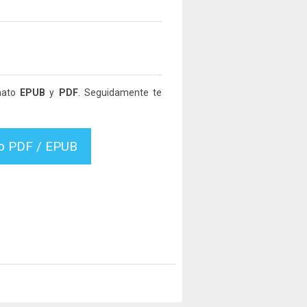
rmato
EPUB
y
PDF
. Seguidamente te
vo PDF / EPUB