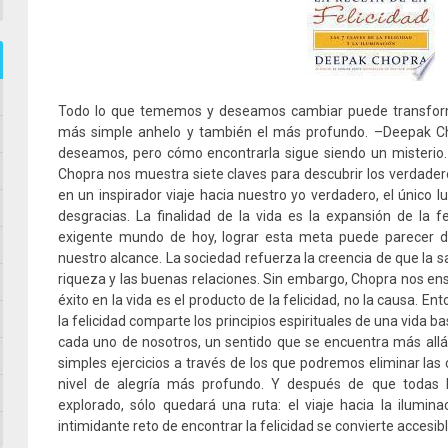
Todo lo que tememos y deseamos cambiar puede transforma
más simple anhelo y también el más profundo. –Deepak Cho
deseamos, pero cómo encontrarla sigue siendo un misterio. 
Chopra nos muestra siete claves para descubrir los verdadero
en un inspirador viaje hacia nuestro yo verdadero, el único l
desgracias. La finalidad de la vida es la expansión de la f
exigente mundo de hoy, lograr esta meta puede parecer di
nuestro alcance. La sociedad refuerza la creencia de que la sat
riqueza y las buenas relaciones. Sin embargo, Chopra nos ense
éxito en la vida es el producto de la felicidad, no la causa. En
la felicidad comparte los principios espirituales de una vida 
cada uno de nosotros, un sentido que se encuentra más allá de
simples ejercicios a través de los que podremos eliminar las 
nivel de alegría más profundo. Y después de que todas la
explorado, sólo quedará una ruta: el viaje hacia la iluminac
intimidante reto de encontrar la felicidad se convierte accesib