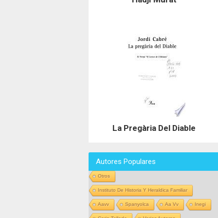
La Pregària Del Diable
Autores Populares
Otros
Instituto De Historia Y Heraldica Familiar
Aavv
Spanyolca
Aa Vv
Inegi