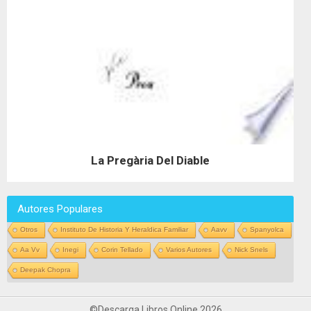
La Pregària Del Diable
Autores Populares
Otros
Instituto De Historia Y Heraldica Familiar
Aavv
Spanyolca
Aa Vv
Inegi
Corin Tellado
Varios Autores
Nick Snels
Deepak Chopra
©Descarga Libros Online 2026