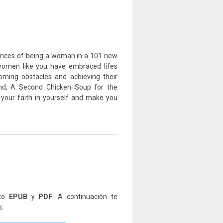
riences of being a woman in a 101 new
women like you have embraced lifes
coming obstacles and achieving their
end, A Second Chicken Soup for the
w your faith in yourself and make you
ato
EPUB
y
PDF
. A continuación te
s: