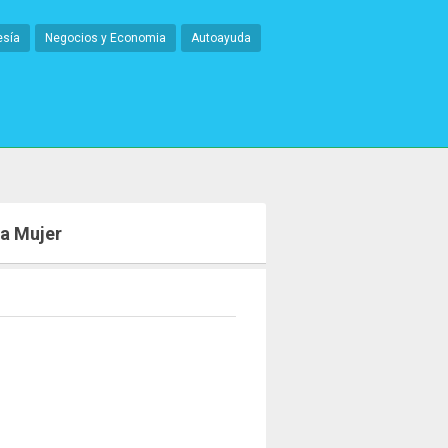
esía
Negocios y Economia
Autoayuda
La Mujer