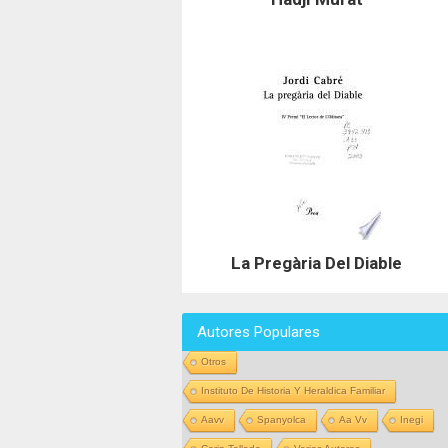
La Pregària Del Diable
Autores Populares
Otros
Instituto De Historia Y Heraldica Familiar
Aavv
Spanyolca
Aa Vv
Inegi