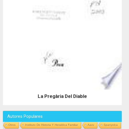
La Pregària Del Diable
Autores Populares
Otros
Instituto De Historia Y Heraldica Familiar
Aavv
Spanyolca