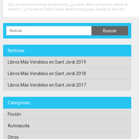
Con un inminente final devastador, ¿podrán Alma y Kennan salvar el
mundo? ¿Y su amor?Alma huye destrozada para saciar la sed de
venganza que ahora gobierna su cuerpo y su mente tras abrazar la
oscuridad.....
>>
Ver Ficha Completa
<<
Noticias
Libros Más Vendidos en Sant Jordi 2019
Libros Más Vendidos en Sant Jordi 2018
Libros Más Vendidos en Sant Jordi 2017
Categorias
Ficción
Autoayuda
Otros