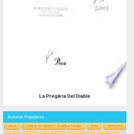
La Pregària Del Diable
Autores Populares
Otros
Instituto De Historia Y Heraldica Familiar
Aavv
Spanyolca