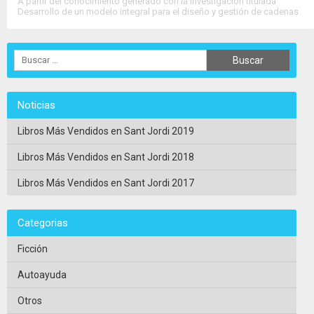
A partir del conocimiento generado con la investigación titulada
Desarrollo de un modelo integral para el diseño y gestión de cadenas
de suministro resilientes y confiables, se presenta este texto que tiene
como propósito convertirse....
>>
Ver Ficha Completa
<<
Noticias
Libros Más Vendidos en Sant Jordi 2019
Libros Más Vendidos en Sant Jordi 2018
Libros Más Vendidos en Sant Jordi 2017
Categorias
Ficción
Autoayuda
Otros