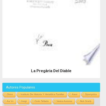
La Pregària Del Diable
Autores Populares
Otros
Instituto De Historia Y Heraldica Familiar
Aavv
Spanyolca
Aa Vv
Inegi
Corin Tellado
Varios Autores
Nick Snels