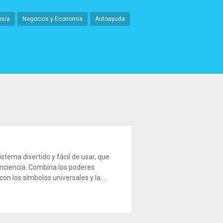
esía
Negocios y Economia
Autoayuda
istema divertido y fácil de usar, que
onciencia. Combina los poderes
con los símbolos universales y la....