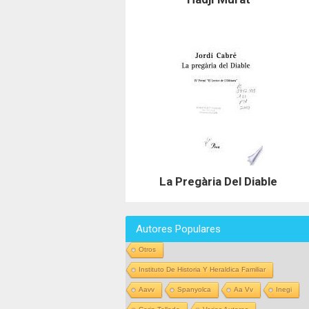
La Pregària Del Diable
Autores Populares
Otros
Instituto De Historia Y Heraldica Familiar
Aavv
Spanyolca
Aa Vv
Inegi