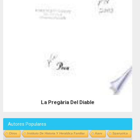
La Pregària Del Diable
Autores Populares
Otros
Instituto De Historia Y Heraldica Familiar
Aavv
Spanyolca