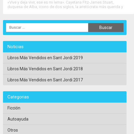
«Vive y deja vivir, ese es mi lema». Cayetana Fitz-James Stuart,
duquesa de Alba, icono de dos siglos, la aristócrata más querida y
admirada, narra por primera vez su historia. Con sinceridad, con
pasión y....
>>
Ver Ficha Completa
<<
Noticias
Libros Más Vendidos en Sant Jordi 2019
Libros Más Vendidos en Sant Jordi 2018
Libros Más Vendidos en Sant Jordi 2017
Categorias
Ficción
Autoayuda
Otros