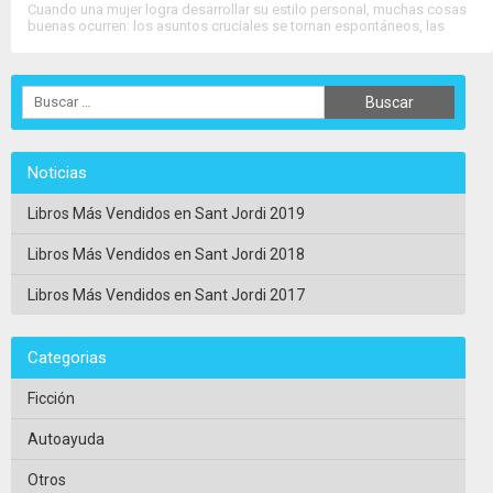
Cuando una mujer logra desarrollar su estilo personal, muchas cosas
buenas ocurren: los asuntos cruciales se tornan espontáneos, las
disyuntivas sobre su presentación se descomplican, la timidez que le
impide actuar en público desaparece. Cómo....
>>
Ver Ficha Completa
<<
Noticias
Libros Más Vendidos en Sant Jordi 2019
Libros Más Vendidos en Sant Jordi 2018
Libros Más Vendidos en Sant Jordi 2017
Categorias
Ficción
Autoayuda
Otros