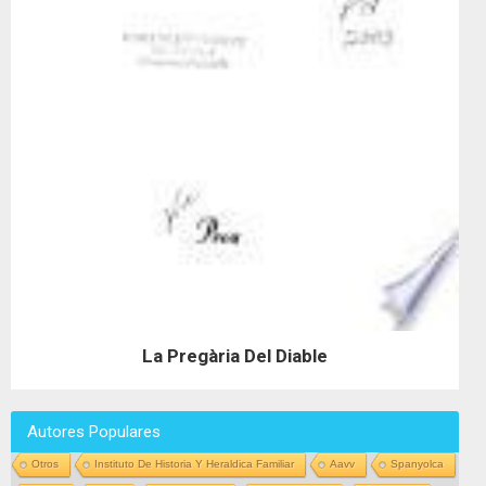
La Pregària Del Diable
Autores Populares
Otros
Instituto De Historia Y Heraldica Familiar
Aavv
Spanyolca