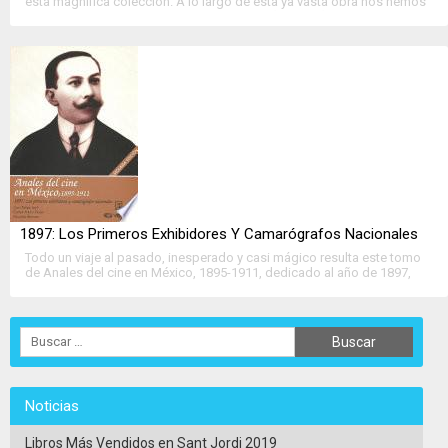
esta magnífica colección. A lo largo de esta ya vasta obra nos hemos
adentrado de manera detallada y amena, año por año, mes....
>>
Ver Ficha Completa
<<
1897: Los Primeros Exhibidores Y Camarógrafos Nacionales
Todo un viaje al pasado, inesperado y casi mágico resulta este tomo
de Anales del cine en México, 1895-1911, dedicado al año de 1897,
periodo en el que el último invento, el aparato de moda,....
>>
Ver Ficha Completa
<<
Noticias
Libros Más Vendidos en Sant Jordi 2019