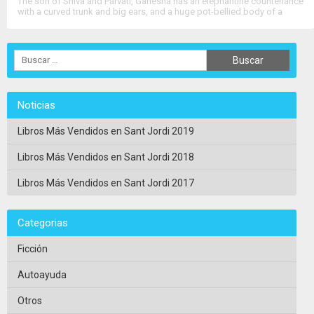
The son of Shiva and Parvati, Ganesha has an elephantine countenance
with a curved trunk and big ears, and a huge pot-bellied body of a
human being. He is the Lord of success and destroyer....
>>
Ver Ficha Completa
<<
Noticias
Libros Más Vendidos en Sant Jordi 2019
Libros Más Vendidos en Sant Jordi 2018
Libros Más Vendidos en Sant Jordi 2017
Categorias
Ficción
Autoayuda
Otros