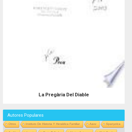
La Pregària Del Diable
Autores Populares
Otros
Instituto De Historia Y Heraldica Familiar
Aavv
Spanyolca