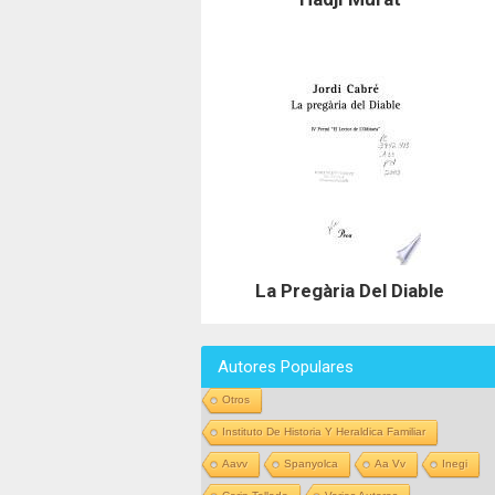
La Pregària Del Diable
Autores Populares
Otros
Instituto De Historia Y Heraldica Familiar
Aavv
Spanyolca
Aa Vv
Inegi