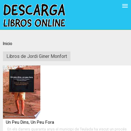
Inicio
Libros de Jordi Giner Monfort
Un Peu Dins, Un Peu Fora
En els darrers quaranta anys el municipi de Teulada ha viscut un procés