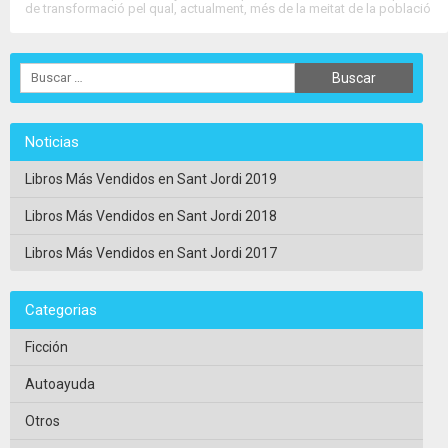
de transformació pel qual, actualment, més de la meitat de la població
resident és dorigen estranger. El llibre analitza la realitat dels....
>>
Ver Ficha Completa
<<
Noticias
Libros Más Vendidos en Sant Jordi 2019
Libros Más Vendidos en Sant Jordi 2018
Libros Más Vendidos en Sant Jordi 2017
Categorias
Ficción
Autoayuda
Otros