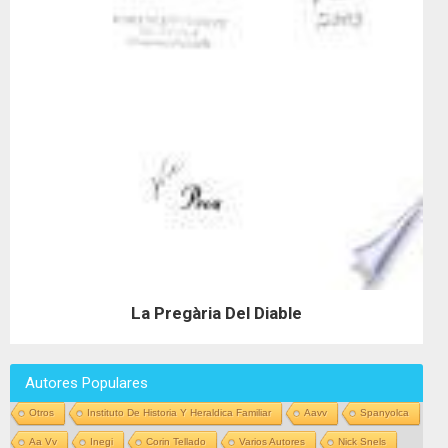
La Pregària Del Diable
Autores Populares
Otros
Instituto De Historia Y Heraldica Familiar
Aavv
Spanyolca
Aa Vv
Inegi
Corin Tellado
Varios Autores
Nick Snels