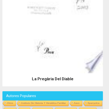
La Pregària Del Diable
Autores Populares
Otros
Instituto De Historia Y Heraldica Familiar
Aavv
Spanyolca