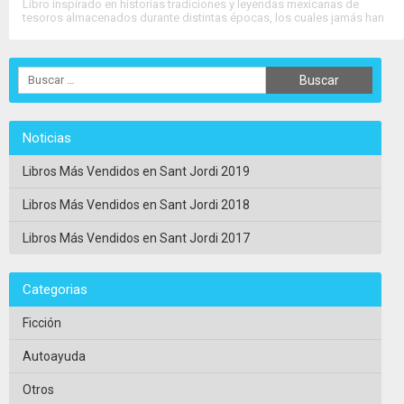
Libro inspirado en historias tradiciones y leyendas mexicanas de
tesoros almacenados durante distintas épocas, los cuales jamás han
sido encontrados pese a tenerse certeza histórica de su existencia. La
obra ahonda en temas técnicos con....
>>
Ver Ficha Completa
<<
Noticias
Libros Más Vendidos en Sant Jordi 2019
Libros Más Vendidos en Sant Jordi 2018
Libros Más Vendidos en Sant Jordi 2017
Categorias
Ficción
Autoayuda
Otros