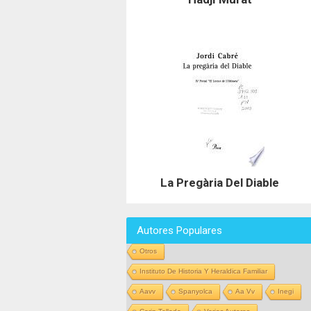
La Pregària Del Diable
Autores Populares
Otros
Instituto De Historia Y Heraldica Familiar
Aavv
Spanyolca
Aa Vv
Inegi