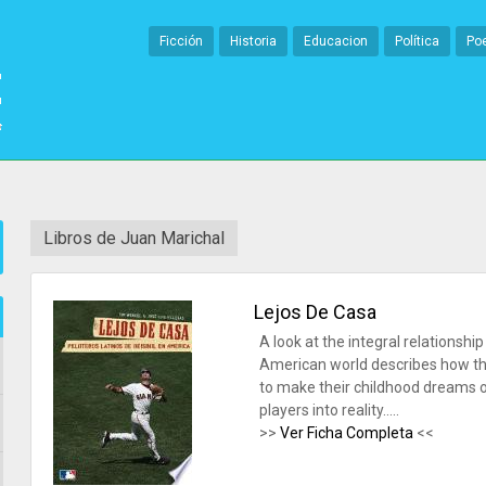
Ficción
Historia
Educacion
Política
Po
Libros de Juan Marichal
Lejos De Casa
A look at the integral relationsh
American world describes how t
to make their childhood dreams o
players into reality.....
>>
Ver Ficha Completa
<<