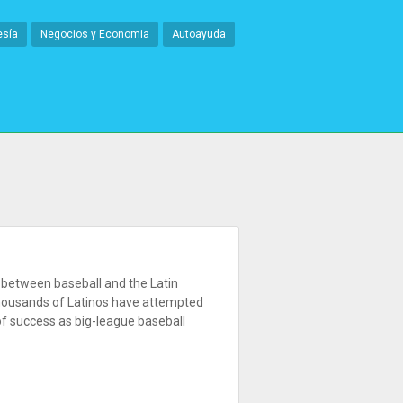
esía
Negocios y Economia
Autoayuda
ip between baseball and the Latin
housands of Latinos have attempted
f success as big-league baseball