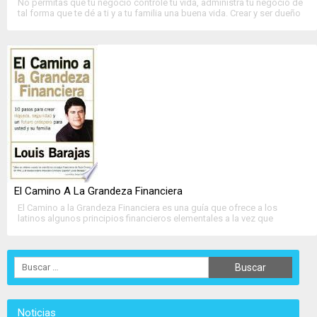
No permitas que tu negocio controle tu vida, administra tu negocio de
tal forma que te dé a ti y a tu familia una buena vida. Crear y ser dueño
de una empresa exitosa es....
>>
Ver Ficha Completa
<<
El Camino A La Grandeza Financiera
El Camino a la Grandeza Financiera es una guía que ofrece a los
latinos algunos principios financieros elementales a la vez que
identifica las barreras culturales que les impiden aprovechar sus
recursos al máximo. Al....
>>
Ver Ficha Completa
<<
Noticias