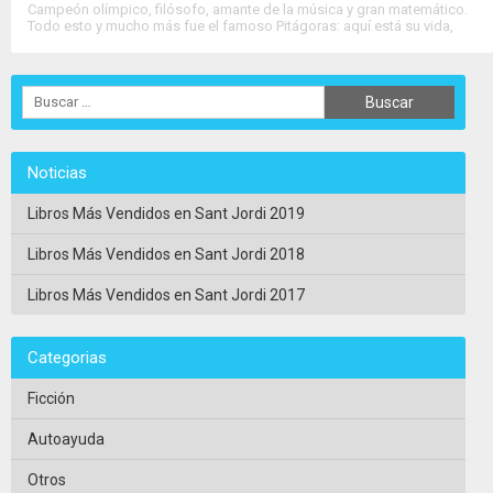
Campeón olímpico, filósofo, amante de la música y gran matemático.
Todo esto y mucho más fue el famoso Pitágoras: aquí está su vida,
contada por él mismo. Los viajes a través del Mediterráneo, el
encuentro....
>>
Ver Ficha Completa
<<
Noticias
Libros Más Vendidos en Sant Jordi 2019
Libros Más Vendidos en Sant Jordi 2018
Libros Más Vendidos en Sant Jordi 2017
Categorias
Ficción
Autoayuda
Otros