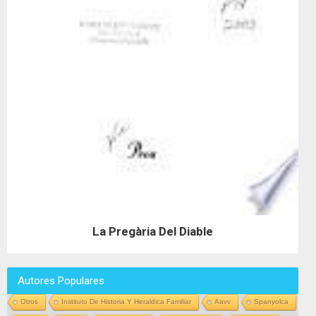
La Pregària Del Diable
Autores Populares
Otros
Instituto De Historia Y Heraldica Familiar
Aavv
Spanyolca