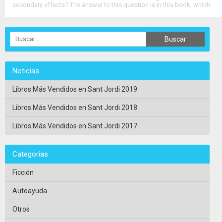
secondary effects? The answer to this question is in this book, which
includes a series of recipes of natural medicine designed by....
>>
Ver Ficha Completa
<<
Noticias
Libros Más Vendidos en Sant Jordi 2019
Libros Más Vendidos en Sant Jordi 2018
Libros Más Vendidos en Sant Jordi 2017
Categorias
Ficción
Autoayuda
Otros