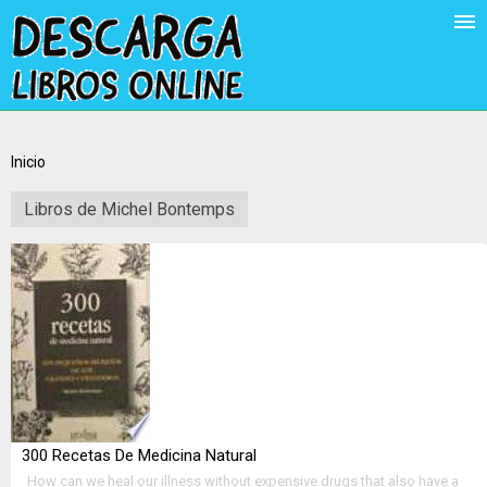
Inicio
Libros de Michel Bontemps
300 Recetas De Medicina Natural
How can we heal our illness without expensive drugs that also have a