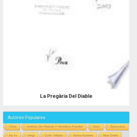
La Pregària Del Diable
Autores Populares
Otros
Instituto De Historia Y Heraldica Familiar
Aavv
Spanyolca
Aa Vv
Inegi
Corin Tellado
Varios Autores
Nick Snels