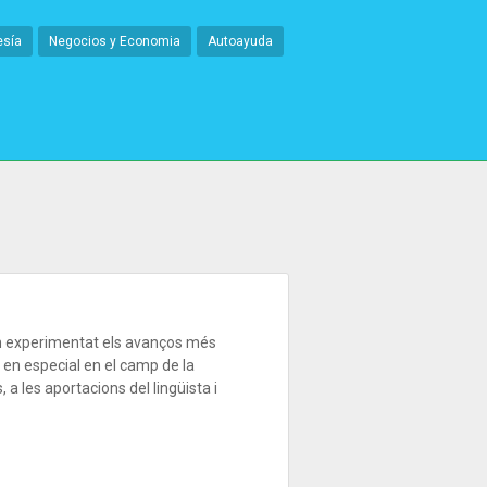
esía
Negocios y Economia
Autoayuda
an experimentat els avanços més
, en especial en el camp de la
 a les aportacions del lingüista i