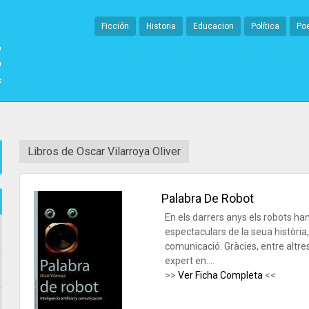
Ficción
Historia
Educacion
Política
Po
Libros de Oscar Vilarroya Oliver
Palabra De Robot
En els darrers anys els robots h
espectaculars de la seua història
comunicació. Gràcies, entre altres,
expert en....
>>
Ver Ficha Completa
<<