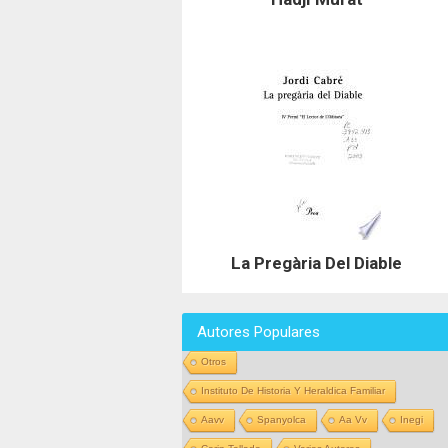
La Pregària Del Diable
Autores Populares
Otros
Instituto De Historia Y Heraldica Familiar
Aavv
Spanyolca
Aa Vv
Inegi