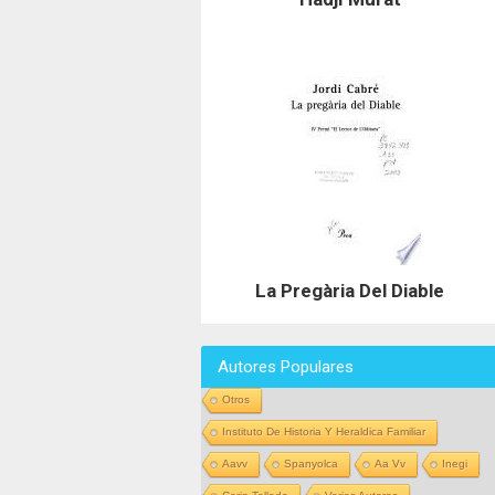
La Pregària Del Diable
Autores Populares
Otros
Instituto De Historia Y Heraldica Familiar
Aavv
Spanyolca
Aa Vv
Inegi