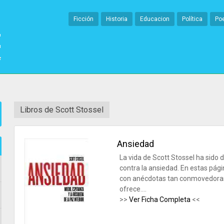
Ficción
Historia
Educacion
Política
Po
Libros de Scott Stossel
Ansiedad
La vida de Scott Stossel ha sido 
contra la ansiedad. En estas pág
con anécdotas tan conmovedoras 
ofrece....
>>
Ver Ficha Completa
<<