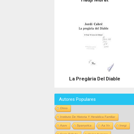
La Pregària Del Diable
Autores Populares
Otros
Instituto De Historia Y Heraldica Familiar
Aavv
Spanyolca
Aa Vv
Inegi