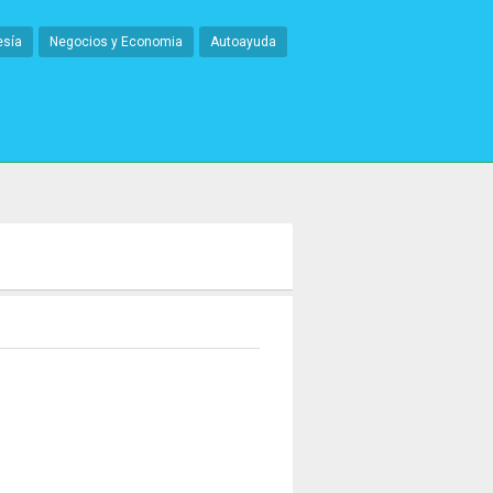
esía
Negocios y Economia
Autoayuda