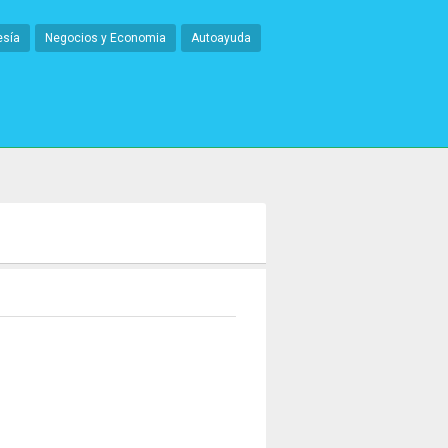
esía
Negocios y Economia
Autoayuda