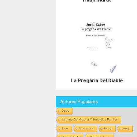
La Pregària Del Diable
Autores Populares
Otros
Instituto De Historia Y Heraldica Familiar
Aavv
Spanyolca
Aa Vv
Inegi