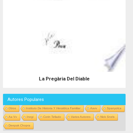
La Pregària Del Diable
Autores Populares
Otros
Instituto De Historia Y Heraldica Familiar
Aavv
Spanyolca
Aa Vv
Inegi
Corin Tellado
Varios Autores
Nick Snels
Deepak Chopra