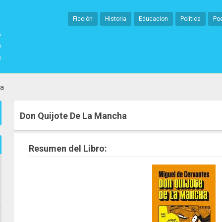
Ficción
Historia
Educacion
Política
Po
ha
Don Quijote De La Mancha
Resumen del Libro: