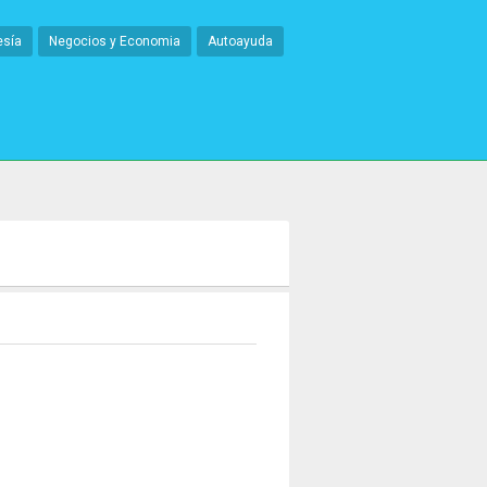
esía
Negocios y Economia
Autoayuda