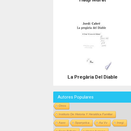
La Pregària Del Diable
Autores Populares
Otros
Instituto De Historia Y Heraldica Familiar
Aavv
Spanyolca
Aa Vv
Inegi