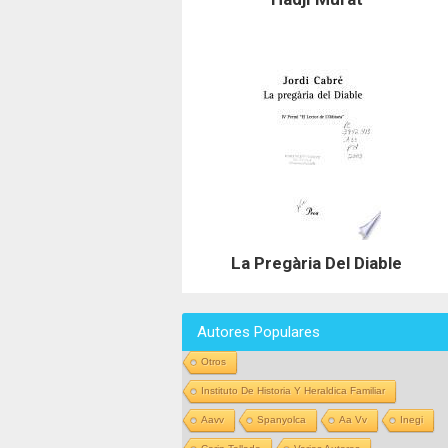
La Pregària Del Diable
Autores Populares
Otros
Instituto De Historia Y Heraldica Familiar
Aavv
Spanyolca
Aa Vv
Inegi