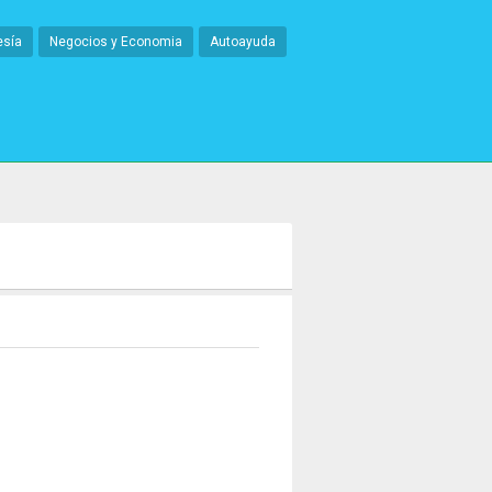
esía
Negocios y Economia
Autoayuda