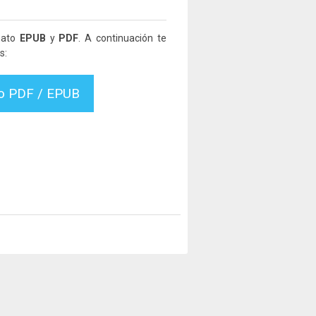
mato
EPUB
y
PDF
. A continuación te
s:
vo PDF / EPUB