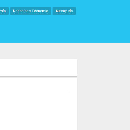
esía
Negocios y Economia
Autoayuda