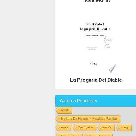
La Pregària Del Diable
Autores Populares
Otros
Instituto De Historia Y Heraldica Familiar
Aavv
Spanyolca
Aa Vv
Inegi