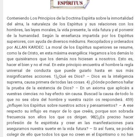
Conteniendo Los Principios de la Doctrina Espírita sobre la inmortalidad
del alma, la naturaleza de los Espíritus y sus relaciones con los
hombres, las leyes morales, la vida presente, la vida futura y el porvenir
de la humanidad. Según la enseñanza impartida por los Espíritus
superiores, con ayuda de diversos médiums. Recopilados y ordenados
por ALLAN KARDEC. La moral de los Espíritus superiores se resume,
como la de Cristo, en esta máxima evangélica: Hagamos a los demás lo
que quisiéramos que los demás nos hiciesen a nosotros. Esto es,
hacer el bien y no el mal. En este principio encuentra el hombre la regla
universal de conducta que puede guiarlo hasta en sus más
insignificantes acciones. 1)¿Qué es Dios? – Dios es la inteligencia
suprema, causa primera de todas las cosas. 4) ¿Dónde podemos hallar
la prueba de la existencia de Dios? – En un axioma que aplicáis a
vuestras ciencias: no hay efecto sin causa. Buscad la causa de todo lo
que no sea obra del hombre y vuestra razón os responderá. 459)
¿Influyen los Espíritus sobre nuestros actos y pensamientos? – A ese
respecto su influjo es mayor de lo que creéis, porque son sobrada
frecuencia son ellos los que os dirigen. 982)¿Es preciso hacer
profesión de fe espiritista y creer en las manifestaciones para
asegurarnos nuestra suerte en la vida futura? – Si así fuera, se podría
colegir de ello que todos los que no creen en el Espiritismo o no han