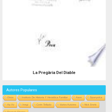
La Pregària Del Diable
Autores Populares
Otros
Instituto De Historia Y Heraldica Familiar
Aavv
Spanyolca
Aa Vv
Inegi
Corin Tellado
Varios Autores
Nick Snels
Deepak Chopra