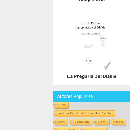
La Pregària Del Diable
Autores Populares
Otros
Instituto De Historia Y Heraldica Familiar
Aavv
Spanyolca
Aa Vv
Inegi