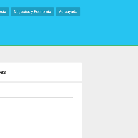
esía
Negocios y Economia
Autoayuda
res