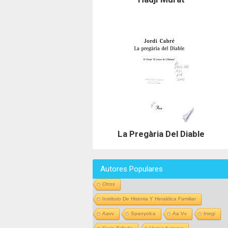
La Pregària Del Diable
Autores Populares
Otros
Instituto De Historia Y Heraldica Familiar
Aavv
Spanyolca
Aa Vv
Inegi