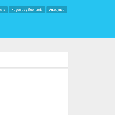
esía
Negocios y Economia
Autoayuda