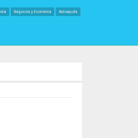
esía
Negocios y Economia
Autoayuda