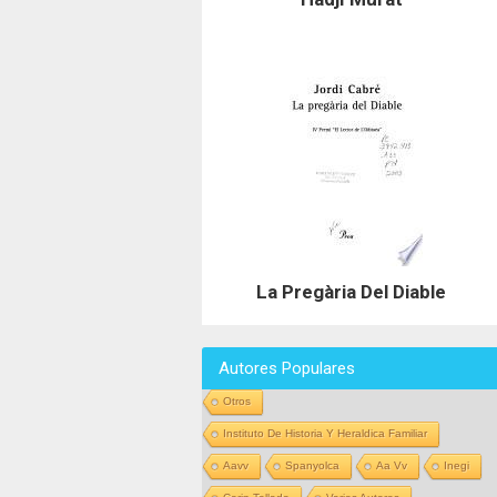
La Pregària Del Diable
Autores Populares
Otros
Instituto De Historia Y Heraldica Familiar
Aavv
Spanyolca
Aa Vv
Inegi