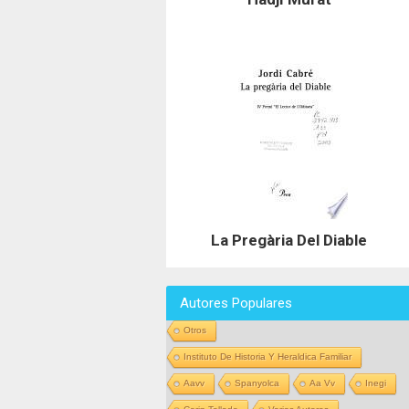
La Pregària Del Diable
Autores Populares
Otros
Instituto De Historia Y Heraldica Familiar
Aavv
Spanyolca
Aa Vv
Inegi