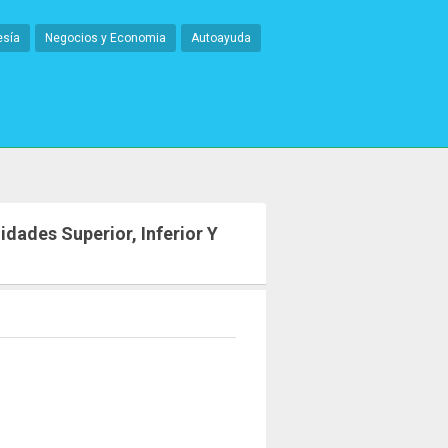
esía
Negocios y Economia
Autoayuda
idades Superior, Inferior Y