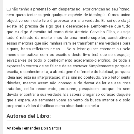
Eu não tenho a pretensão em despertar no leitor crenças no seu íntimo,
nem quero tentar sugerir qualquer espécie de ideologia. O meu único
objectivo com este livro é provocar em si a verdade. Eu sei que ela já
existe, só precisa de algo que a desencadeie. Lembrem-se que tudo
que eu digo é mentira tal como dizia António Carvalho Filho, ou seja
tudo é retirado da mente, mas de uma mente superior, construtiva e
essas mentiras que são minhas iram se transformar em verdades para
alguns, basta refletirem nelas. … Se o leitor quiser entender ou pelo
menos simpatizar com os escritos deste livro terá que se despojar,
esvaziar-se de todo o conhecimento académico-cientifico, de toda a
expressão correta de se falar e de se escrever. Simplesmente porque a
escrita, o conhecimento, a abordagem é diferente do habitual, porque a
ideia não está na interpretação, mas sim no conteúdo. Se o leitor sentir
dúvidas, mesmo assim não consegue de deixar de ler os assuntos
tratados, então recomendo, procurem, pesquisem, porque irá sem
dúvida encontrar a sua verdade. Ela saberá chegar ao coração daquele
que a espera. As sementes voam ao vento da busca interior e o solo
preparado vê-las-á frutificar numa abundante colheita…
Autores del Libro:
Anabela Fernandes Dos Santos