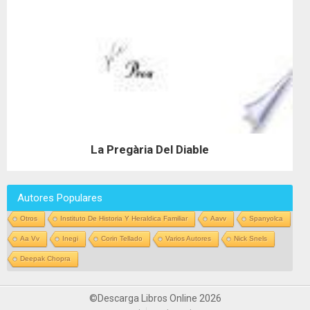
La Pregària Del Diable
Autores Populares
Otros
Instituto De Historia Y Heraldica Familiar
Aavv
Spanyolca
Aa Vv
Inegi
Corin Tellado
Varios Autores
Nick Snels
Deepak Chopra
©Descarga Libros Online 2026