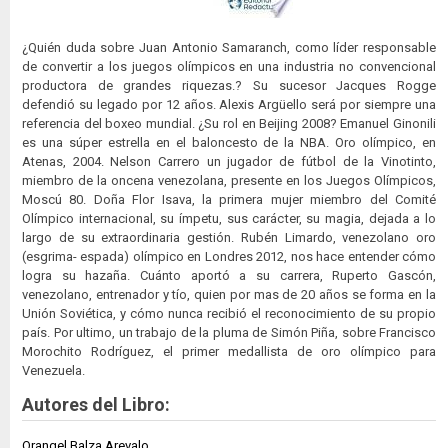
¿Quién duda sobre Juan Antonio Samaranch, como líder responsable
de convertir a los juegos olímpicos en una industria no convencional
productora de grandes riquezas.? Su sucesor Jacques Rogge
defendió su legado por 12 años. Alexis Argüello será por siempre una
referencia del boxeo mundial. ¿Su rol en Beijing 2008? Emanuel Ginonili
es una súper estrella en el baloncesto de la NBA. Oro olímpico, en
Atenas, 2004. Nelson Carrero un jugador de fútbol de la Vinotinto,
miembro de la oncena venezolana, presente en los Juegos Olímpicos,
Moscú 80. Doña Flor Isava, la primera mujer miembro del Comité
Olímpico internacional, su ímpetu, sus carácter, su magia, dejada a lo
largo de su extraordinaria gestión. Rubén Limardo, venezolano oro
(esgrima- espada) olímpico en Londres 2012, nos hace entender cómo
logra su hazaña. Cuánto aportó a su carrera, Ruperto Gascón,
venezolano, entrenador y tío, quien por mas de 20 años se forma en la
Unión Soviética, y cómo nunca recibió el reconocimiento de su propio
país. Por ultimo, un trabajo de la pluma de Simón Piña, sobre Francisco
Morochito Rodríguez, el primer medallista de oro olímpico para
Venezuela.
Autores del Libro:
Orangel Balza Arevalo