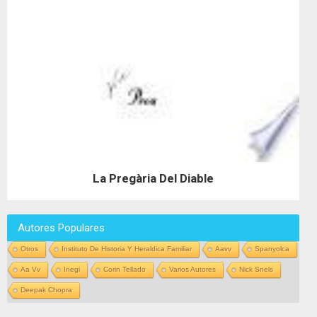
La Pregària Del Diable
Autores Populares
Otros
Instituto De Historia Y Heraldica Familiar
Aavv
Spanyolca
Aa Vv
Inegi
Corin Tellado
Varios Autores
Nick Snels
Deepak Chopra